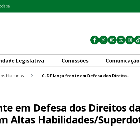
rodapé
vidade Legislativa
Comissões
Comunicação
itos Humanos
CLDF lança frente em Defesa dos Direitos da Criança e Adolescente com Altas Habilidades/Superdotação
 dos Direitos da Criança e A
nte em Defesa dos Direitos da
m Altas Habilidades/Superdo