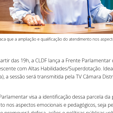
aca que a ampliação e qualificação do atendimento nos aspec
a partir das 19h, a CLDF lança a Frente Parlamenta
lescente com Altas Habilidades/Superdotação. Ide
), a sessão será transmitida pela TV Câmara Distri
arlamentar visa a identificação dessa parcela da
o nos aspectos emocionais e pedagógicos, seja pel
te promoverá defesa, ações e políticas públicas v