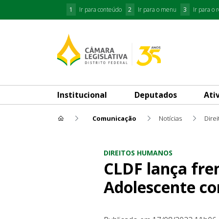
1
Ir para conteúdo
2
Ir para o menu
3
Ir para o 
Institucional
Deputados
Ati
Comunicação
Notícias
Dire
CLDF lança frente em Defesa
DIREITOS HUMANOS
CLDF lança fre
Adolescente co