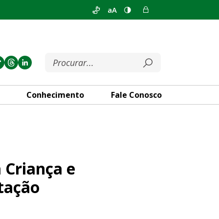
aA
Conhecimento
Fale Conosco
dolescente com Altas Habilid
 Criança e
tação