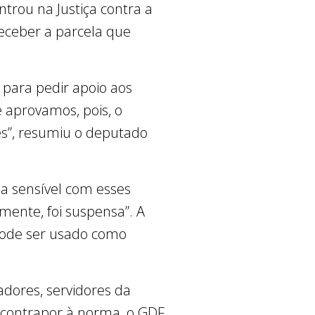
ntrou na Justiça contra a
eceber a parcela que
 para pedir apoio aos
e aprovamos, pois, o
res”, resumiu o deputado
ja sensível com esses
zmente, foi suspensa”. A
ode ser usado como
adores, servidores da
 contrapor à norma, o GDF