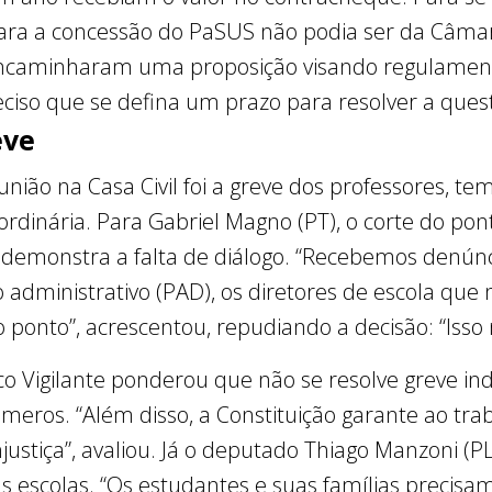
a para a concessão do PaSUS não podia ser da Câmara
ncaminharam uma proposição visando regulamentar
 preciso que se defina um prazo para resolver a ques
eve
nião na Casa Civil foi a greve dos professores, te
rdinária. Para Gabriel Magno (PT), o corte do pon
 demonstra a falta de diálogo. “Recebemos denúnc
dministrativo (PAD), os diretores de escola que
 o ponto”, acrescentou, repudiando a decisão: “Isso
co Vigilante ponderou que não se resolve greve ind
eros. “Além disso, a Constituição garante ao traba
njustiça”, avaliou. Já o deputado Thiago Manzoni (
s escolas. “Os estudantes e suas famílias precisa