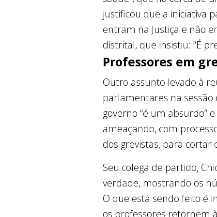
justificou que a iniciativ
entram na Justiça e não e
distrital, que insistiu: “É
Professores em gr
Outro assunto levado à reu
parlamentares na sessão o
governo “é um absurdo” e
ameaçando, com processo a
dos grevistas, para cortar
Seu colega de partido, Chi
verdade, mostrando os núm
O que está sendo feito é i
os professores retornem à