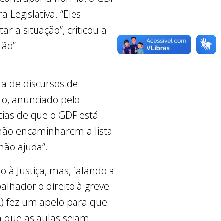
 Legislativa. “Eles
 a situação”, criticou a
tão”.
ma de discursos de
to, anunciado pelo
ias de que o GDF está
 não encaminharem a lista
 não ajuda”.
o à Justiça, mas, falando a
lhador o direito à greve.
PL) fez um apelo para que
m que as aulas sejam