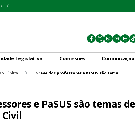
rodapé
vidade Legislativa
Comissões
Comunicação
ão Pública
Greve dos professores e PaSUS são temas de reunião da CLDF com Casa Civil
US são temas de reunião da C
essores e PaSUS são temas de
Civil