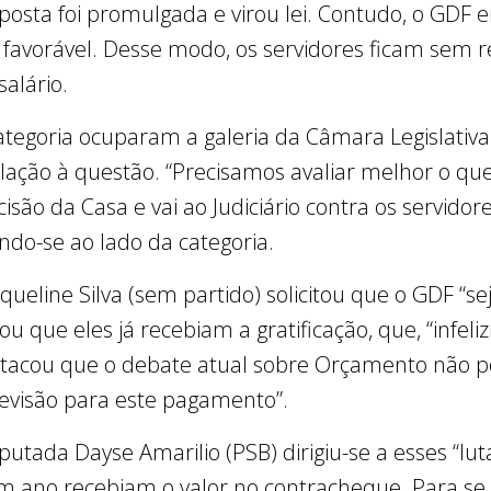
posta foi promulgada e virou lei. Contudo, o GDF e
favorável. Desse modo, os servidores ficam sem r
salário.
ategoria ocuparam a galeria da Câmara Legislativa
elação à questão. “Precisamos avaliar melhor o qu
isão da Casa e vai ao Judiciário contra os servido
ando-se ao lado da categoria.
queline Silva (sem partido) solicitou que o GDF “se
ou que eles já recebiam a gratificação, que, “infeli
acou que o debate atual sobre Orçamento não p
revisão para este pagamento”.
tada Dayse Amarilio (PSB) dirigiu-se a esses “lut
um ano recebiam o valor no contracheque. Para se