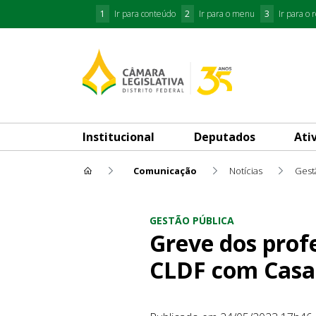
1
Ir para conteúdo
2
Ir para o menu
3
Ir para o 
Institucional
Deputados
Ati
Comunicação
Notícias
Gest
Greve dos professores e PaS
GESTÃO PÚBLICA
Greve dos prof
CLDF com Casa 