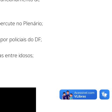
percute no Plenário;
or policiais do DF;
s entre idosos;