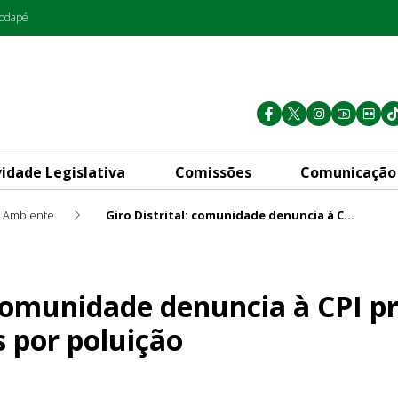
rodapé
vidade Legislativa
Comissões
Comunicação
 Ambiente
Giro Distrital: comunidade denuncia à CPI problemas de saúde causados por poluição
enuncia à CPI problemas de s
: comunidade denuncia à CPI 
 por poluição