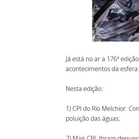
Já está no ar a 176ª edição
acontecimentos da esfera p
Nesta edição:
1) CPI do Rio Melchior: 
poluição das águas;
2) Mais CPI: Ibram denun