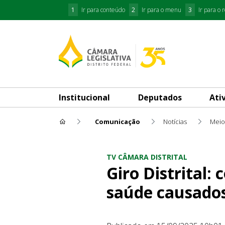
1
Ir para conteúdo
2
Ir para o menu
3
Ir para o 
Institucional
Deputados
Ati
Comunicação
Notícias
Meio
Giro Distrital: comunidade d
TV CÂMARA DISTRITAL
Giro Distrital
saúde causados