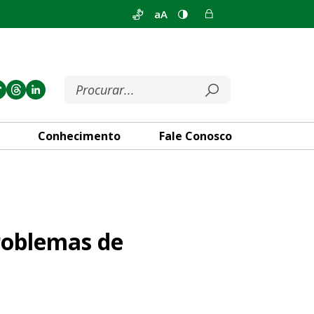
aA
Conhecimento
Fale Conosco
aúde causados por poluição
problemas de