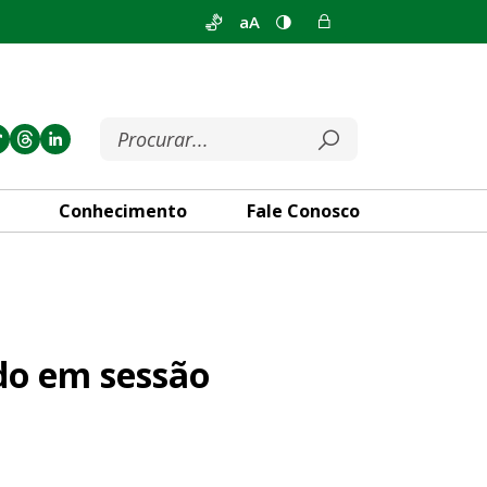
aA
Conhecimento
Fale Conosco
lene nesta terça-feira (04)
do em sessão