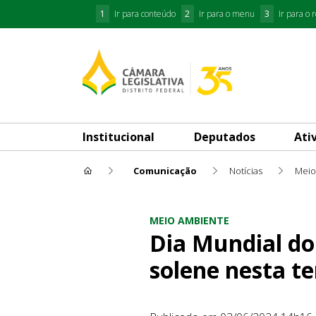
1
Ir para conteúdo
2
Ir para o menu
3
Ir para o 
Institucional
Deputados
Ati
Comunicação
Notícias
Meio
Dia Mundial do Meio Ambiente
MEIO AMBIENTE
Dia Mundial do
solene nesta te