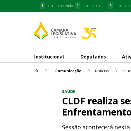
1
Ir para conteúdo
2
Ir para o menu
3
Ir para o 
Institucional
Deputados
Ati
Comunicação
Notícias
Saú
CLDF realiza sessão solene p
SAÚDE
CLDF realiza se
Enfrentamento 
Sessão acontecerá nesta 