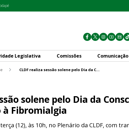
rodapé
vidade Legislativa
Comissões
Comunicação
de
CLDF realiza sessão solene pelo Dia da Conscientização e Enfrentamento à Fibromialgia
elo Dia da Conscientização e
ssão solene pelo Dia da Consc
à Fibromialgia
terça (12), às 10h, no Plenário da CLDF, com tra