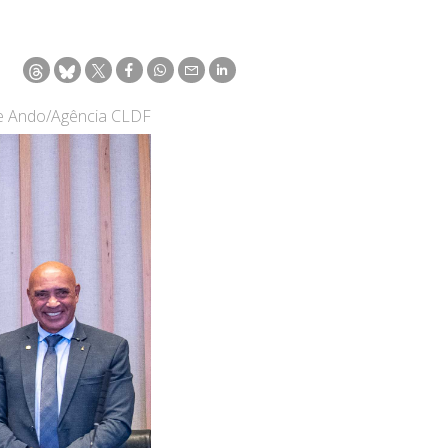
pe Ando/Agência CLDF