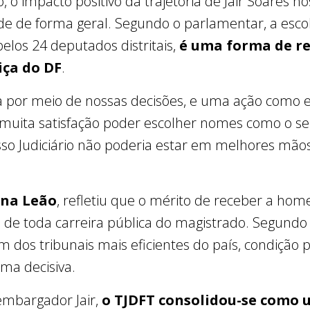
, o impacto positivo da trajetória de Jair Soares n
de de forma geral. Segundo o parlamentar, a esc
elos 24 deputados distritais,
é uma forma de re
iça do DF
.
a por meio de nossas decisões, e uma ação como e
 muita satisfação poder escolher nomes como o se
osso Judiciário não poderia estar em melhores mãos
ina Leão
, refletiu que o mérito de receber a hom
 de toda carreira pública do magistrado. Segundo
 dos tribunais mais eficientes do país, condição 
rma decisiva.
embargador Jair,
o TJDFT consolidou-se como 