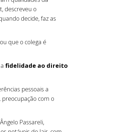
t, descreveu o
“quando decide, faz as
ou que o colega é
ua
fidelidade ao direito
erências pessoais a
, preocupação com o
Ângelo Passareli,
es notáveis de Jair, com