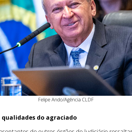
Felipe Ando/Agência CLDF
 qualidades do agraciado
resentantes de outros órgãos do Judiciário ressalt