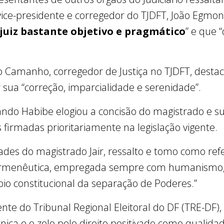
 vice-presidente e corregedor do TJDFT, João Egmon
juiz bastante objetivo e pragmático
” e que 
Camanho, corregedor de Justiça no TJDFT, destac
 sua “correção, imparcialidade e serenidade”.
ndo Habibe elogiou a concisão do magistrado e s
 firmadas prioritariamente na legislação vigente.
ades do magistrado Jair, ressalto e tomo como ref
hermenêutica, empregada sempre com humanismo
pio constitucional da separação de Poderes.”
te do Tribunal Regional Eleitoral do DF (TRE-DF), 
ica e o zelo pelo direito positivado como qualidad