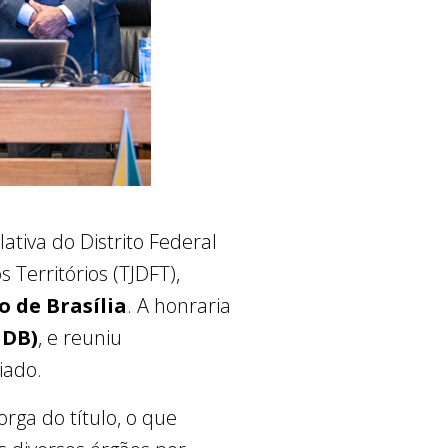
ativa do Distrito Federal
 Territórios (TJDFT),
o de Brasília
. A honraria
MDB)
, e reuniu
iado.
rga do título, o que