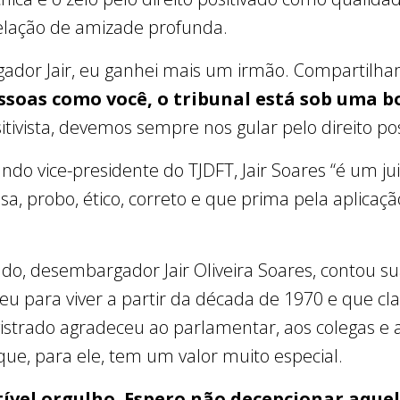
lação de amizade profunda.
ador Jair, eu ganhei mais um irmão. Compartilh
ssoas como você, o tribunal está sob uma b
sitivista, devemos sempre nos guIar pelo direito po
ndo vice-presidente do TJDFT, Jair Soares “é um jui
sa, probo, ético, correto e que prima pela aplicaçã
o, desembargador Jair Oliveira Soares, contou su
heu para viver a partir da década de 1970 e que cl
strado agradeceu ao parlamentar, aos colegas e a
 que, para ele, tem um valor muito especial.
itível orgulho. Espero não decepcionar aqu