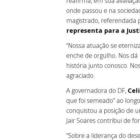
reafirma, em sua avaliação
onde passou e na socieda
magistrado, referendada p
representa para a Just
“Nossa atuação se eterniz
enche de orgulho. Nos dá
história junto conosco. N
agraciado.
A governadora do DF,
Cel
que foi semeado” ao longo
conquistou a posição de um
Jair Soares contribui de fo
“Sobre a liderança do des