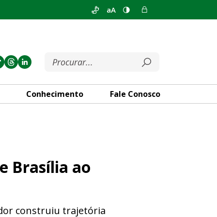
aA
Conhecimento
Fale Conosco
desembargador Jair Soares
 Brasília ao
or construiu trajetória