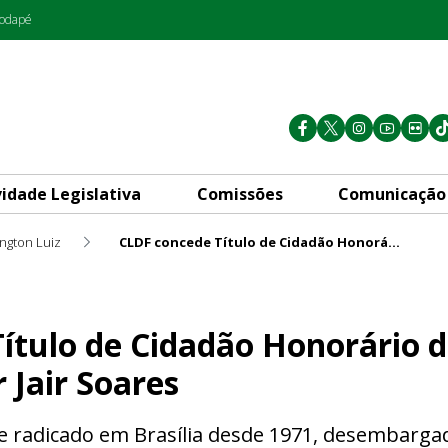
rodapé
vidade Legislativa
Comissões
Comunicação
ington Luiz
CLDF concede Título de Cidadão Honorário de Brasília ao desembargador Jair Soares
ão Honorário de Brasília ao 
ítulo de Cidadão Honorário de
Jair Soares
e radicado em Brasília desde 1971, desembargad