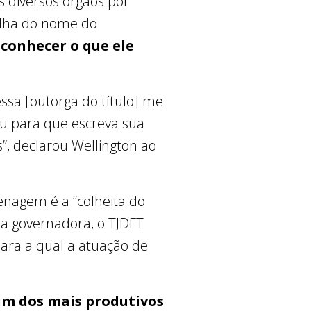
os diversos órgãos por
olha do nome do
conhecer o que ele
ssa [outorga do título] me
u para que escreva sua
”, declarou Wellington ao
enagem é a “colheita do
 a governadora, o TJDFT
para a qual a atuação de
um dos mais produtivos