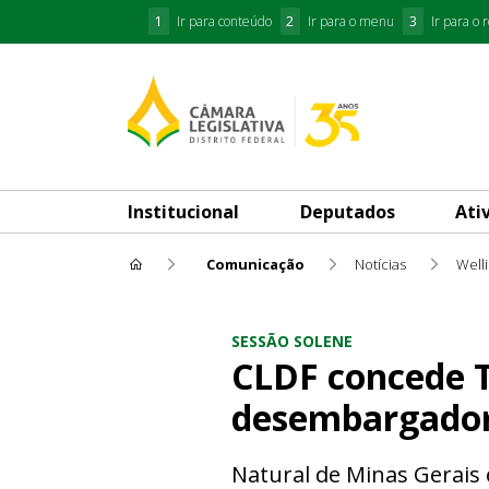
1
Ir para conteúdo
2
Ir para o menu
3
Ir para o 
Institucional
Deputados
Ati
Comunicação
Notícias
Well
CLDF concede Título de Cidad
SESSÃO SOLENE
CLDF concede T
desembargador 
Natural de Minas Gerais 