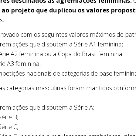
res destinados às agremiações femininas.
O
ao projeto que duplicou os valores propost
s.
aprovado com os seguintes valores máximos de patr
gremiações que disputem a Série A1 feminina;
érie A2 feminina ou a Copa do Brasil feminina;
rie A3 feminina;
mpetições nacionais de categorias de base feminin
as categorias masculinas foram mantidos conforme
gremiações que disputem a Série A;
érie B;
érie C;