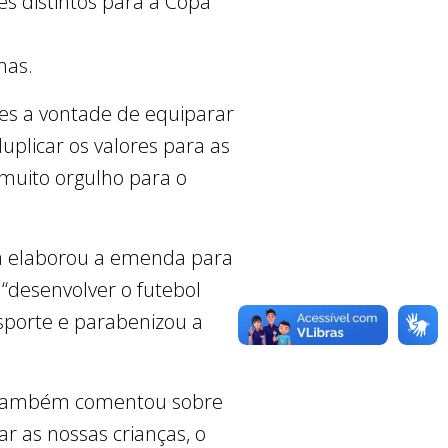
es distintos para a Copa
nas.
es a vontade de equiparar
uplicar os valores para as
muito orgulho para o
va elaborou a emenda para
“desenvolver o futebol
sporte e parabenizou a
 também comentou sobre
ar as nossas crianças, o