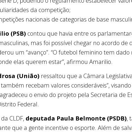
 Série D, podendo o regulamento estabelecer valor
culiaridades da competição;
mpetições nacionais de categorias de base masculi
lio (PSB)
contou que havia entre os parlamentar
masculinas, mas foi possível chegar no acordo de d
derou um “avanço”. “O futebol feminino tem dado 
 onde elas querem estar”, afirmou Amarilio.
drosa (União)
ressaltou que a Câmara Legislati
 também recebam valores consideráveis”, visando 
agradeceu o envio do projeto pela Secretaria de E
istrito Federal.
e da CLDF,
deputada Paula Belmonte (PSDB)
,
ante que a gente incentive o esporte. Além de salv