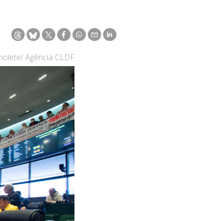
holete/ Agência CLDF