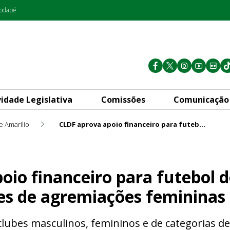
rodapé
vidade Legislativa
Comissões
Comunicação
e Amarilio
CLDF aprova apoio financeiro para futebol do DF e aumenta valores de agremiações femininas
o para futebol do DF e aumen
oio financeiro para futebol d
es de agremiações femininas
clubes masculinos, femininos e de categorias 