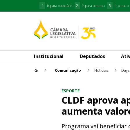
1
Ir para conteúdo
2
Ir para o menu
3
Ir para o 
Institucional
Deputados
Ati
Comunicação
Notícias
Days
CLDF aprova apoio financeir
ESPORTE
CLDF aprova ap
aumenta valor
Programa vai beneficiar 