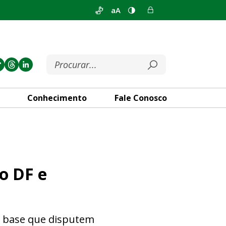
aA
Conhecimento
Fale Conosco
ta valores de agremiações f
o DF e
de base que disputem