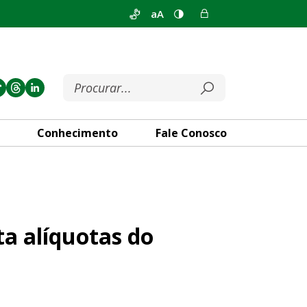
aA
Conhecimento
Fale Conosco
o ICMS de produtos não essen
a alíquotas do