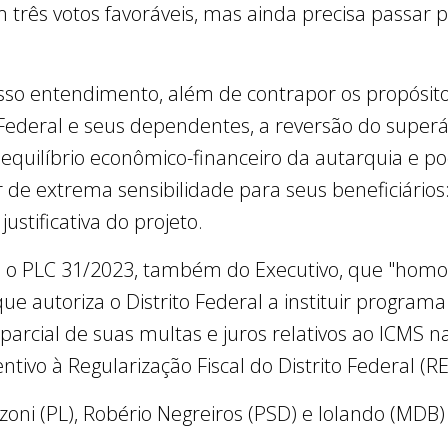
m três votos favoráveis, mas ainda precisa passar 
nosso entendimento, além de contrapor os propósito
 Federal e seus dependentes, a reversão do superáv
o equilíbrio econômico-financeiro da autarquia e po
de extrema sensibilidade para seus beneficiários: 
stificativa do projeto.
 o PLC 31/2023, também do Executivo, que "homo
ue autoriza o Distrito Federal a instituir program
a parcial de suas multas e juros relativos ao ICMS 
ntivo à Regularização Fiscal do Distrito Federal (R
ni (PL), Robério Negreiros (PSD) e Iolando (MDB)