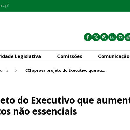
rodapé
vidade Legislativa
Comissões
Comunicação
omia
CCJ aprova projeto do Executivo que aumenta alíquotas do ICMS de produtos não essenciais
tivo que aumenta alíquotas d
jeto do Executivo que aument
os não essenciais