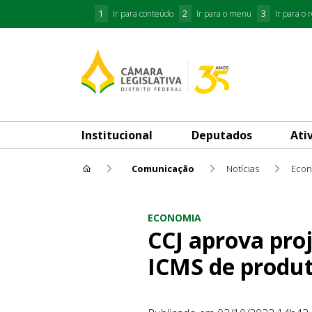
1
Ir para conteúdo
2
Ir para o menu
3
Ir para o 
Institucional
Deputados
Ati
Comunicação
Notícias
Econ
CCJ aprova projeto do Execu
ECONOMIA
CCJ aprova pro
ICMS de produt