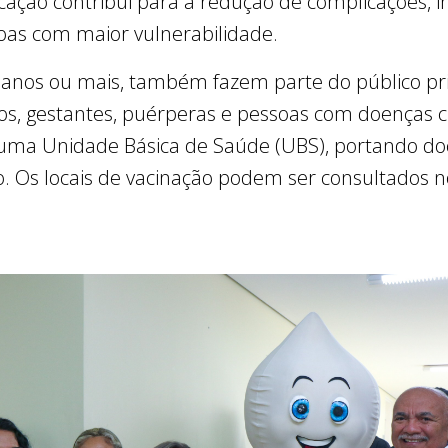
icação contribui para a redução de complicações, i
oas com maior vulnerabilidade.
nos ou mais, também fazem parte do público prio
, gestantes, puérperas e pessoas com doenças cr
uma Unidade Básica de Saúde (UBS), portando doc
o. Os locais de vacinação podem ser consultados no