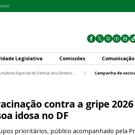
rodapé
vidade Legislativa
Comissões
Comunicação
Procuradoria Especial de Defesa dos Direitos da Pessoa Idosa PRO 60+
a a gripe 2026 reforça prote
cinação contra a gripe 2026
soa idosa no DF
rupos prioritários, público acompanhado pela P