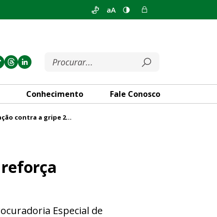
aA
Conhecimento
Fale Conosco
Campanha de vacinação contra a gripe 2026 reforça proteção à pessoa idosa no DF
ção à pessoa idosa no DF
 reforça
rocuradoria Especial de