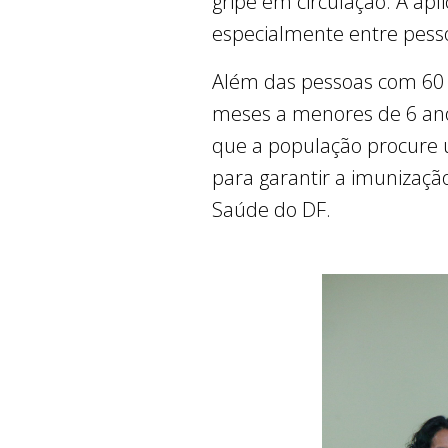
gripe em circulação. A apl
especialmente entre pess
Além das pessoas com 60 a
meses a menores de 6 anos
que a população procure 
para garantir a imunizaçã
Saúde do DF.