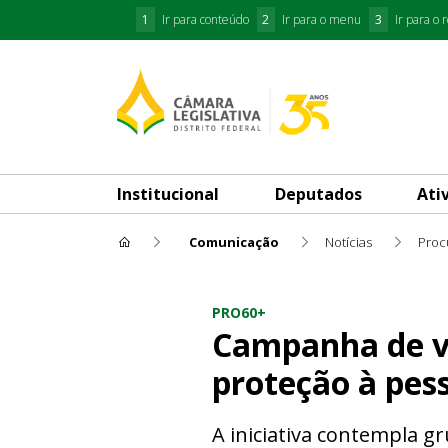
1
Ir para conteúdo
2
Ir para o menu
3
Ir para o 
Institucional
Deputados
Ati
Comunicação
Notícias
Campanha de vacinação contr
PRO60+
Campanha de va
proteção à pes
A iniciativa contempla g