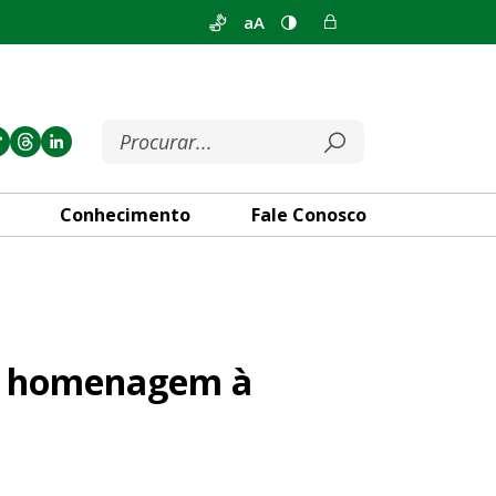
aA
Conhecimento
Fale Conosco
 primeira infância
em homenagem à