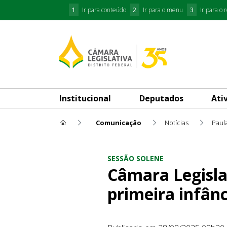
1
Ir para conteúdo
2
Ir para o menu
3
Ir para o 
Institucional
Deputados
Ati
Comunicação
Notícias
Paul
Câmara Legislativa realiza 
SESSÃO SOLENE
Câmara Legisla
primeira infânc