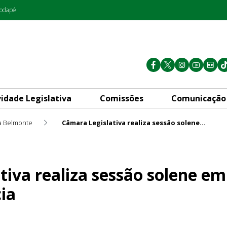
rodapé
vidade Legislativa
Comissões
Comunicação
a Belmonte
Câmara Legislativa realiza sessão solene em homenagem à primeira infância
sessão solene em homenagem à
tiva realiza sessão solene 
ia