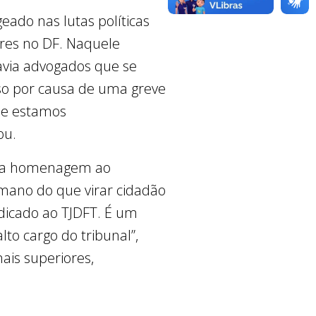
eado nas lutas políticas
ores no DF. Naquele
avia advogados que se
eso por causa de uma greve
que estamos
ou.
 sua homenagem ao
ano do que virar cidadão
dicado ao TJDFT. É um
o cargo do tribunal”,
ais superiores,