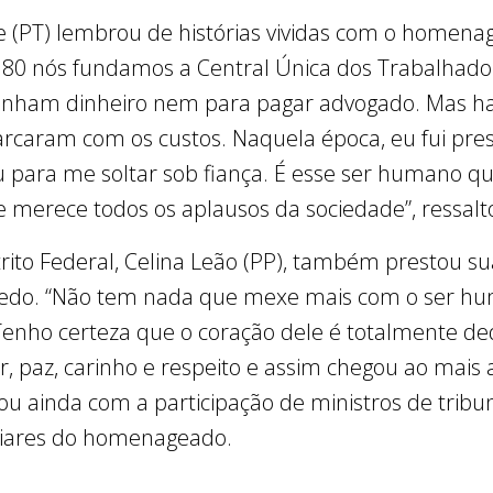
e (PT) lembrou de histórias vividas com o homenag
e 80 nós fundamos a Central Única dos Trabalhad
 tinham dinheiro nem para pagar advogado. Mas h
 arcaram com os custos. Naquela época, eu fui pr
u para me soltar sob fiança. É esse ser humano 
merece todos os aplausos da sociedade”, ressalt
strito Federal, Celina Leão (PP), também prestou
do. “Não tem nada que mexe mais com o ser hum
Tenho certeza que o coração dele é totalmente de
z, carinho e respeito e assim chegou ao mais alt
ou ainda com a participação de ministros de tribun
iliares do homenageado.