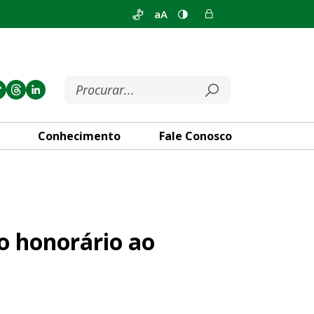
aA
Conhecimento
Fale Conosco
 ao desembargador Cruz Mace
o honorário ao