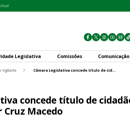
rodapé
vidade Legislativa
Comissões
Comunicação
 Vigilante
Câmara Legislativa concede título de cidadão honorário ao desembargador Cruz Macedo
título de cidadão honorário
tiva concede título de cidadã
 Cruz Macedo