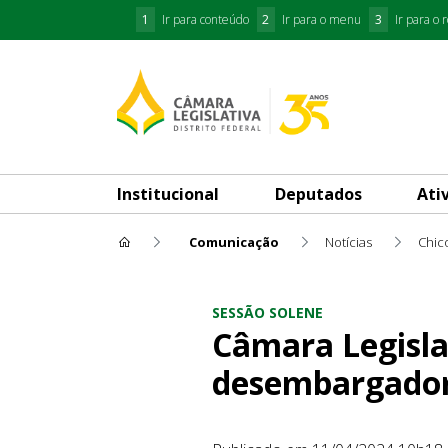
1
Ir para conteúdo
2
Ir para o menu
3
Ir para o 
Institucional
Deputados
Ati
Comunicação
Notícias
Chico
Câmara Legislativa concede 
SESSÃO SOLENE
Câmara Legisla
desembargador