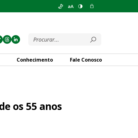
aA
Conhecimento
Fale Conosco
 do Guará
de os 55 anos