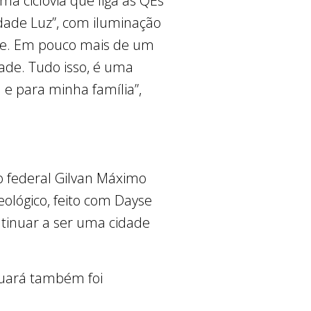
a ciclovia que liga as QEs
dade Luz”, com iluminação
ade. Em pouco mais de um
ade. Tudo isso, é uma
e para minha família”,
do federal Gilvan Máximo
ológico, feito com Dayse
ntinuar a ser uma cidade
uará também foi