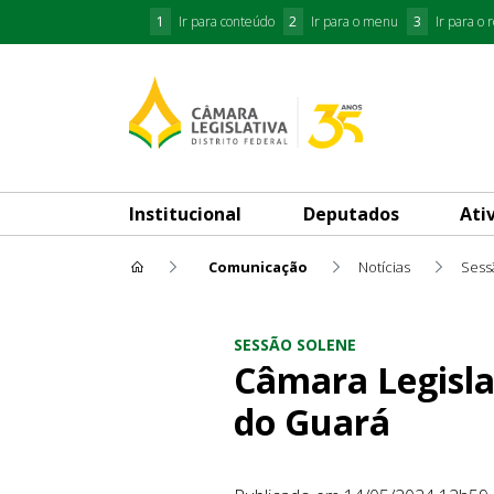
1
Ir para conteúdo
2
Ir para o menu
3
Ir para o 
Institucional
Deputados
Ati
Comunicação
Notícias
Sess
Câmara Legislativa celebra 
SESSÃO SOLENE
Câmara Legisla
do Guará