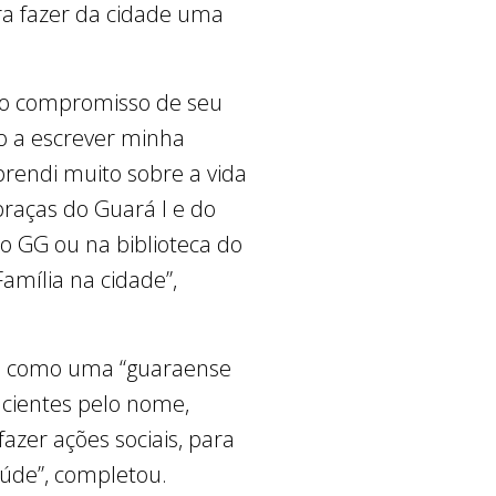
ara fazer da cidade uma
u o compromisso de seu
uo a escrever minha
prendi muito sobre a vida
praças do Guará I e do
no GG ou na biblioteca do
amília na cidade”,
viu como uma “guaraense
acientes pelo nome,
azer ações sociais, para
úde”, completou.