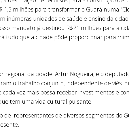
; a destinação de recursos para a construção de um
R$ 1,5 milhões para transformar o Guará numa “Ci
s em inúmeras unidades de saúde e ensino da cid
sso mandato já destinou R$21 milhões para a cid
rá tudo que a cidade pôde proporcionar para mim 
or regional da cidade, Artur Nogueira, e o deputa
ram o trabalho conjunto, independente de viés ide
e cada vez mais possa receber investimentos e co
que tem uma vida cultural pulsante.
 de representantes de diversos segmentos do G
resente.