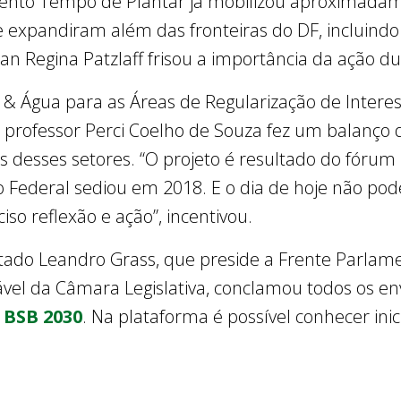
ento Tempo de Plantar já mobilizou aproximadame
e expandiram além das fronteiras do DF, incluindo
ian Regina Patzlaff frisou a importância da ação 
 & Água para as Áreas de Regularização de Interess
 o professor Perci Coelho de Souza fez um balanço
 desses setores. “O projeto é resultado do fórum 
rito Federal sediou em 2018. E o dia de hoje não p
so reflexão e ação”, incentivou.
utado Leandro Grass, que preside a Frente Parlame
el da Câmara Legislativa, conclamou todos os en
e
BSB 2030
. Na plataforma é possível conhecer inici