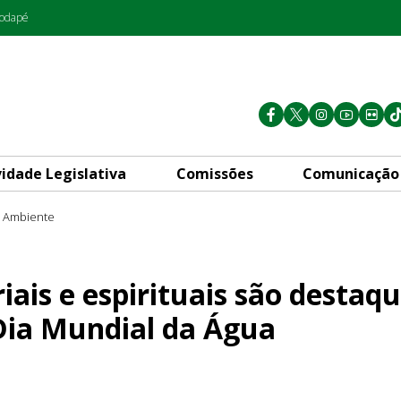
rodapé
vidade Legislativa
Comissões
Comunicação
 Ambiente
uais são destaque em celebra
iais e espirituais são destaq
Dia Mundial da Água