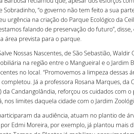
a Barbosa reclamou que, apesar dos esforços com
de Sobradinho, “o governo não tem feito a sua parte
deu urgência na criação do Parque Ecológico da Ce
estamos falando de preservação do futuro”, disse
a área prevista para o parque.
alve Nossas Nascentes, de São Sebastião, Waldir C
biliária na região entre o Mangueiral e o Jardim Bo
scentes no local. “Promovemos a limpeza dessas 
, completou. Já a professora Rosana Marques, da
da Candangolândia, reforçou os cuidados com o 
, nos limites daquela cidade com o Jardim Zoológi
articiparam da audiência, atuam no plantio de á
por Edmi Moreira, por exemplo, já plantou mais 