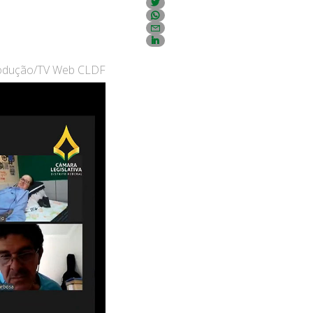
rodução/TV Web CLDF