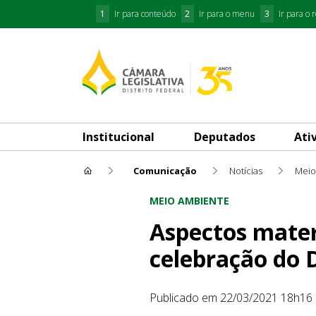
1
Ir para conteúdo
2
Ir para o menu
3
Ir para o 
Institucional
Deputados
Ati
Comunicação
Notícias
Meio
Aspectos materiais e espirit
MEIO AMBIENTE
Aspectos mater
celebração do 
Publicado em 22/03/2021 18h16