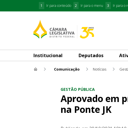
1
Ir para conteúdo
2
Ir para o menu
3
Ir para o 
Institucional
Deputados
Ati
Comunicação
Notícias
Gest
Aprovado em primeiro turno P
GESTÃO PÚBLICA
Aprovado em pr
na Ponte JK