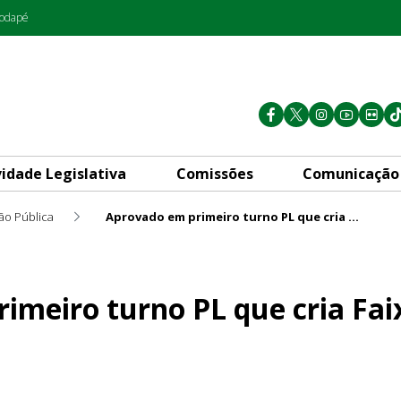
rodapé
vidade Legislativa
Comissões
Comunicação
ão Pública
Aprovado em primeiro turno PL que cria Faixa do Esporte na Ponte JK
L que cria Faixa do Esporte 
imeiro turno PL que cria Fai