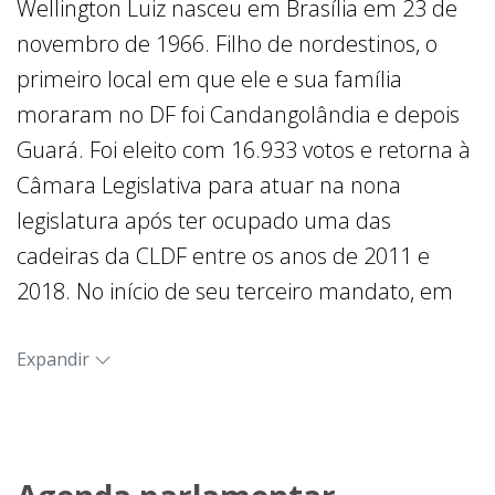
Wellington Luiz nasceu em Brasília em 23 de
novembro de 1966. Filho de nordestinos, o
primeiro local em que ele e sua família
moraram no DF foi Candangolândia e depois
Guará. Foi eleito com 16.933 votos e retorna à
Câmara Legislativa para atuar na nona
legislatura após ter ocupado uma das
cadeiras da CLDF entre os anos de 2011 e
2018. No início de seu terceiro mandato, em
1° de janeiro de 2023, foi eleito por
unanimidade para a presidência da Casa.
Expandir
Iniciou a carreira profissional como bancário
no antigo Banco Nacional e, em 1988, passou a
atuar como bombeiro militar do DF, onde