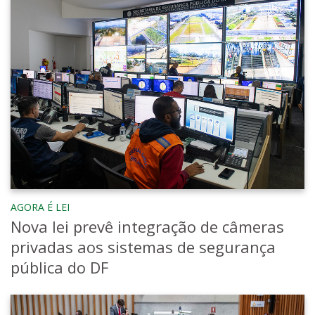
ocupação do Solo, na Comissão de Assuntos
Fundiários da CLDF, de 2011 a 2014. Também
ocupou cargos como corregedor e vice-
presidente da Casa, entre 2017 e 2018. Foi
diretor presidente da Companhia de
Desenvolvimento Habitacional do DF (Codhab)
de 2019 a 2022, quando se licenciou para
concorrer ao cargo de deputado distrital nas
eleições de outubro.
AGORA É LEI
Nova lei prevê integração de câmeras
privadas aos sistemas de segurança
pública do DF