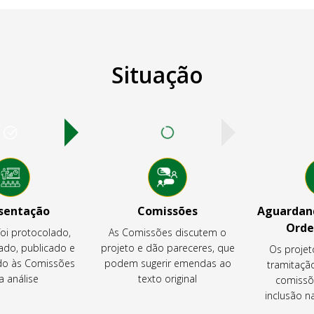
Situação
sentação
Comissões
Aguardand
Orde
foi protocolado,
As Comissões discutem o
ado, publicado e
projeto e dão pareceres, que
Os projet
o às Comissões
podem sugerir emendas ao
tramitaçã
a análise
texto original
comissõ
inclusão 