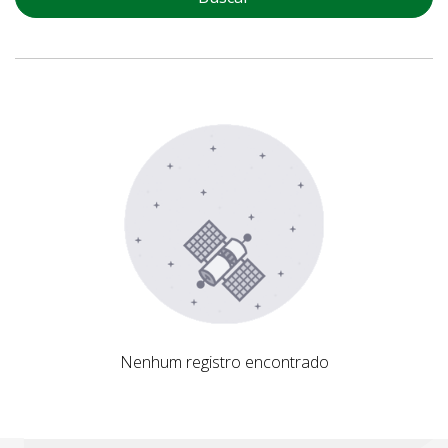
Nenhum registro encontrado
Nenhum registro encontrado