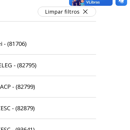
Limpar filtros
i - (81706)
ELEG - (82795)
ACP - (82799)
ESC - (82879)
ESC - (93641)