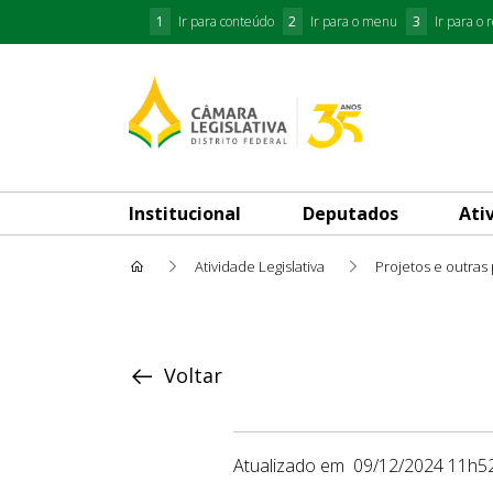
1
Ir para conteúdo
2
Ir para o menu
3
Ir para o 
Institucional
Deputados
Ati
Atividade Legislativa
Projetos e outras
Proposição
Voltar
Atualizado em
09/12/2024 11h5