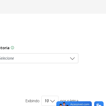
toria
sam por diferentes estágios durante o processo legislati
As proposições legislativas na CLDF podem ser origi
Exibindo
por página