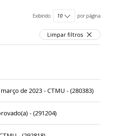
Exibindo
por página
Limpar filtros
de março de 2023 - CTMU - (280383)
provado(a) - (291204)
 CTMU - (292818)