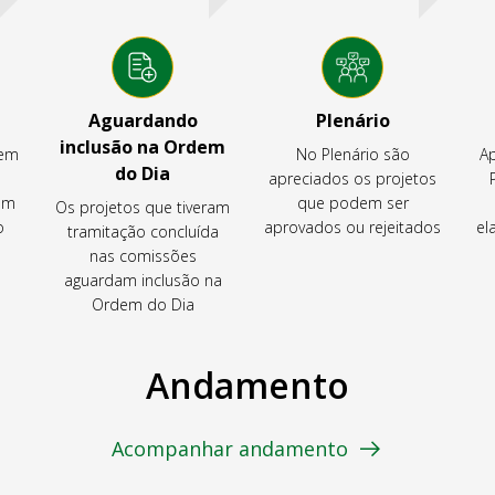
Aguardando
Plenário
inclusão na Ordem
tem
No Plenário são
Ap
do Dia
apreciados os projetos
em
que podem ser
Os projetos que tiveram
o
aprovados ou rejeitados
el
tramitação concluída
nas comissões
aguardam inclusão na
Ordem do Dia
Andamento
Acompanhar andamento