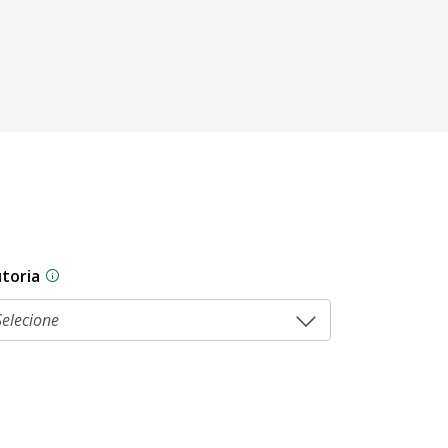
toria
sam por diferentes estágios durante o processo legislati
As proposições legislativas na CLDF podem ser origi