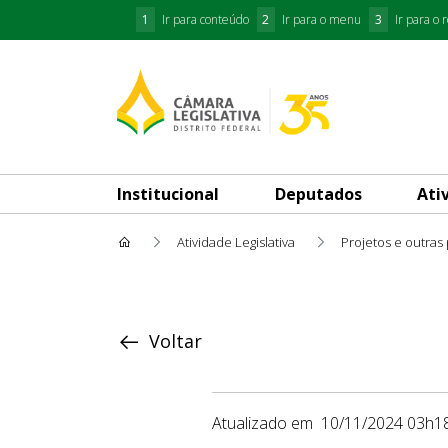
1
Ir para conteúdo
2
Ir para o menu
3
Ir para o 
Institucional
Deputados
Ati
Atividade Legislativa
Projetos e outras
Proposição
Voltar
Atualizado em
10/11/2024 03h1