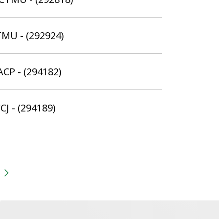
TMU - (292924)
ACP - (294182)
CJ - (294189)
gina
 anterior
Próxima página