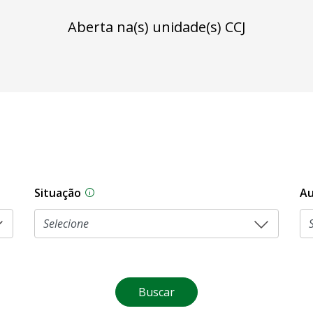
Aberta na(s) unidade(s) CCJ
Situação
Au
Na CLDF, as proposições legislativas pas
Buscar