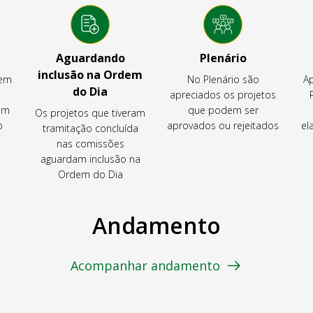
Aguardando
Plenário
inclusão na Ordem
tem
No Plenário são
Ap
do Dia
apreciados os projetos
em
que podem ser
Os projetos que tiveram
o
aprovados ou rejeitados
el
tramitação concluída
nas comissões
aguardam inclusão na
Ordem do Dia
Andamento
Acompanhar andamento