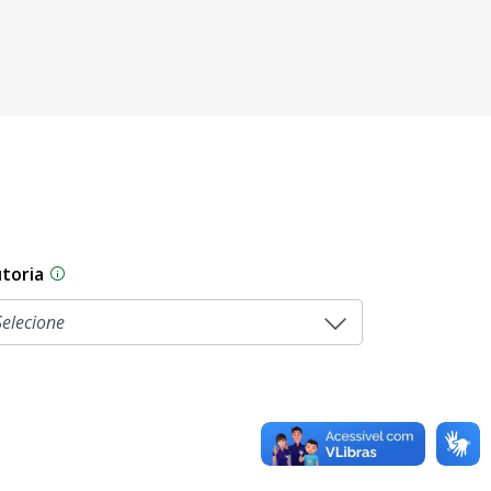
toria
sam por diferentes estágios durante o processo legislati
As proposições legislativas na CLDF podem ser origi