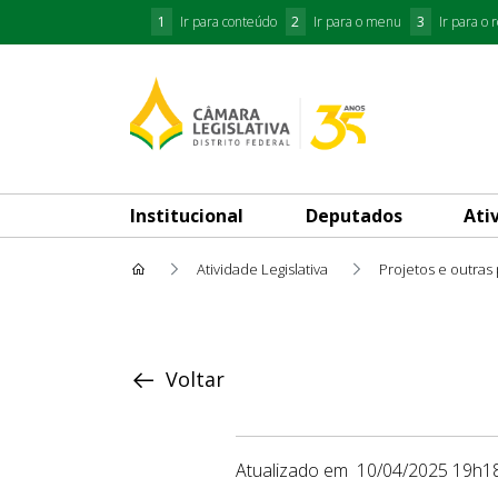
1
Ir para conteúdo
2
Ir para o menu
3
Ir para o 
Institucional
Deputados
Ati
Atividade Legislativa
Projetos e outras
Proposição
Voltar
Atualizado em
10/04/2025 19h1