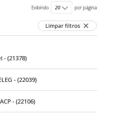
Exibindo
por página
Limpar filtros
i - (21378)
ELEG - (22039)
ACP - (22106)