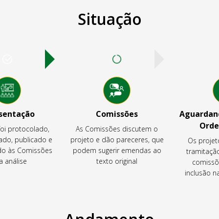
Situação
sentação
Comissões
Aguardand
Orde
foi protocolado,
As Comissões discutem o
ado, publicado e
projeto e dão pareceres, que
Os projet
o às Comissões
podem sugerir emendas ao
tramitaçã
a análise
texto original
comissõ
inclusão 