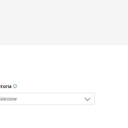
toria
sam por diferentes estágios durante o processo legislati
As proposições legislativas na CLDF podem ser origi