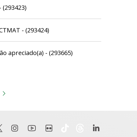
 (293423)
SCTMAT - (293424)
ão apreciado(a) - (293665)
gina
 anterior
Próxima página