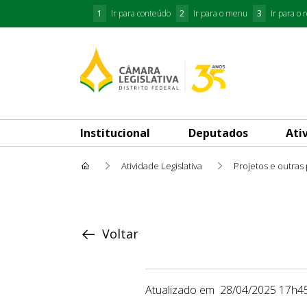
1
Ir para conteúdo
2
Ir para o menu
3
Ir para o 
Institucional
Deputados
Ati
Atividade Legislativa
Projetos e outras
Proposição
Voltar
Atualizado em
28/04/2025 17h4