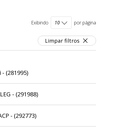
Exibindo
por página
Limpar filtros
 - (281995)
ELEG - (291988)
ACP - (292773)