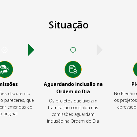
Situação
missões
Aguardando inclusão na
Pl
Ordem do Dia
ões discutem o
No Plenári
ão pareceres, que
os projeto
Os projetos que tiveram
rir emendas ao
aprovados
tramitação concluída nas
o original
comissões aguardam
inclusão na Ordem do Dia