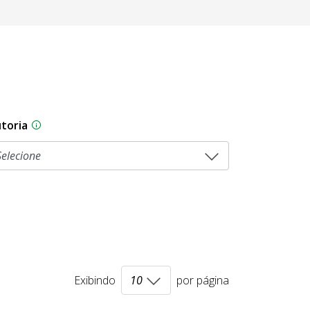
toria
sam por diferentes estágios durante o processo legislati
As proposições legislativas na CLDF podem ser origi
Exibindo
por página