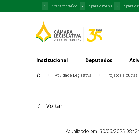
1
Ir para conteúdo
2
Ir para o menu
3
Ir para o 
Institucional
Deputados
Ati
Atividade Legislativa
Projetos e outras
Proposição
Voltar
Atualizado em
30/06/2025 08h2