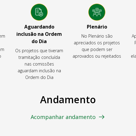
Aguardando
Plenário
inclusão na Ordem
tem
No Plenário são
Ap
do Dia
apreciados os projetos
em
que podem ser
Os projetos que tiveram
o
aprovados ou rejeitados
el
tramitação concluída
nas comissões
aguardam inclusão na
Ordem do Dia
Andamento
Acompanhar andamento