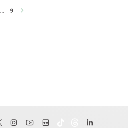
...
9
a
gina
Páginas intermediárias
Página
ior
Próxima página