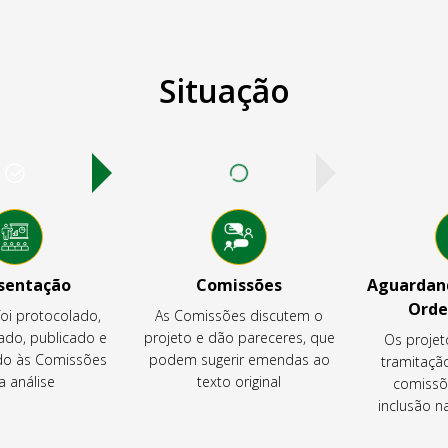
Situação
sentação
Comissões
Aguardand
Orde
foi protocolado,
As Comissões discutem o
ado, publicado e
projeto e dão pareceres, que
Os projet
o às Comissões
podem sugerir emendas ao
tramitaçã
a análise
texto original
comissõ
inclusão 