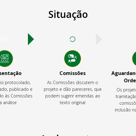
Situação
sentação
Comissões
Aguardand
Orde
foi protocolado,
As Comissões discutem o
ado, publicado e
projeto e dão pareceres, que
Os projet
o às Comissões
podem sugerir emendas ao
tramitaçã
a análise
texto original
comissõ
inclusão 