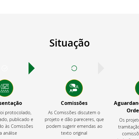
Situação
sentação
Comissões
Aguardand
Orde
foi protocolado,
As Comissões discutem o
ado, publicado e
projeto e dão pareceres, que
Os projet
o às Comissões
podem sugerir emendas ao
tramitaçã
a análise
texto original
comissõ