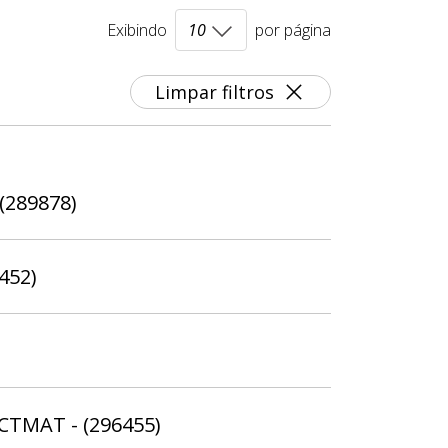
Exibindo
por página
Limpar filtros
 (289878)
452)
SCTMAT - (296455)