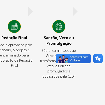
Redação Final
Sanção, Veto ou
Promulgação
ós a aprovação pelo
Plenário, o projeto é
São encaminhados ao
encaminhado para
Governador para
aboração da Redação
transformá-los em lei ou
Final
vetá-los ou são
promulgados e
publicados pela CLDF