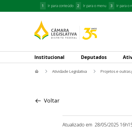
1
Ir para conteúdo
2
Ir para o menu
3
Ir para o 
Institucional
Deputados
Ati
Atividade Legislativa
Projetos e outras
Proposição
Voltar
Atualizado em
28/05/2025 16h1