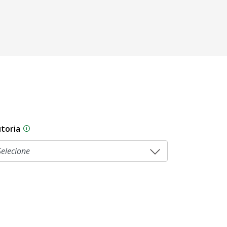
toria
As proposições legislativas na CLDF podem ser origi