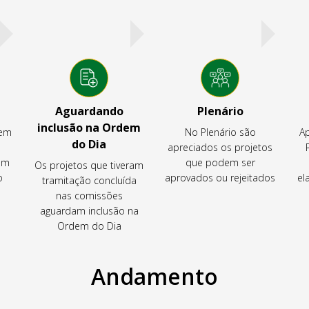
Aguardando
Plenário
inclusão na Ordem
tem
No Plenário são
Ap
do Dia
apreciados os projetos
em
que podem ser
Os projetos que tiveram
o
aprovados ou rejeitados
el
tramitação concluída
nas comissões
aguardam inclusão na
Ordem do Dia
Andamento