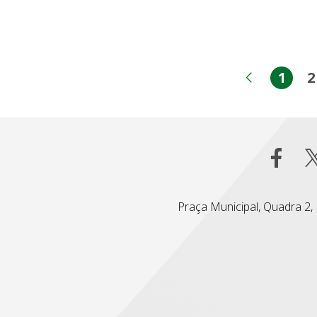
1
2
Pági
Página 
Praça Municipal, Quadra 2, L