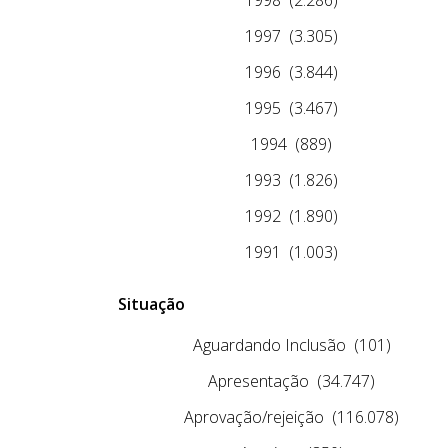
1997
(3.305)
1996
(3.844)
1995
(3.467)
1994
(889)
1993
(1.826)
1992
(1.890)
1991
(1.003)
Situação
Aguardando Inclusão
(101)
Apresentação
(34.747)
Aprovação/rejeição
(116.078)