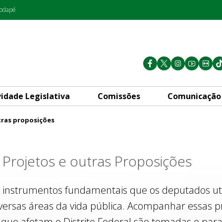
rodapé
vidade Legislativa
Comissões
Comunicação
tras proposições
s
Projetos e outras Proposições
 instrumentos fundamentais que os deputados util
iversas áreas da vida pública. Acompanhar essas p
que afetam o Distrito Federal são tomadas e para