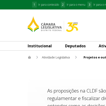
1
Ir para conteúdo
2
Ir para o menu
3
Ir para o 
Institucional
Deputados
Ati
Atividade Legislativa
Projetos e ou
Projetos e outras Proposiçõe
As proposições na CLDF são
regulamentar e fiscalizar d
entender como as decisões 