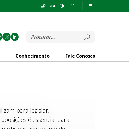
aA
Conhecimento
Fale Conosco
izam para legislar,
roposições é essencial para
 participar ativamente do