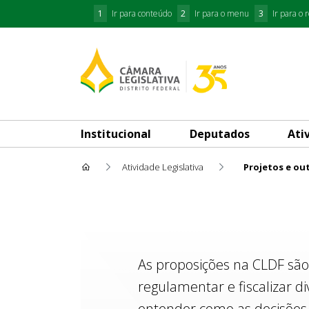
1
Ir para conteúdo
2
Ir para o menu
3
Ir para o 
Institucional
Deputados
Ati
Atividade Legislativa
Projetos e ou
Projetos e outras Proposiçõe
As proposições na CLDF são
regulamentar e fiscalizar d
entender como as decisões 