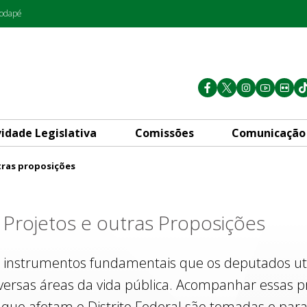
rodapé
vidade Legislativa
Comissões
Comunicação
tras proposições
s
Projetos e outras Proposições
 instrumentos fundamentais que os deputados util
iversas áreas da vida pública. Acompanhar essas p
que afetam o Distrito Federal são tomadas e para