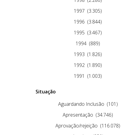
1997
(3.305)
1996
(3.844)
1995
(3.467)
1994
(889)
1993
(1.826)
1992
(1.890)
1991
(1.003)
Situação
Aguardando Inclusão
(101)
Apresentação
(34.746)
Aprovação/rejeição
(116.078)