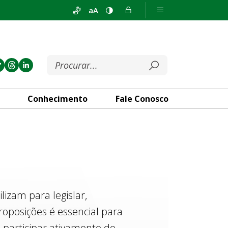
aA
Conhecimento
Fale Conosco
izam para legislar,
roposições é essencial para
 participar ativamente do