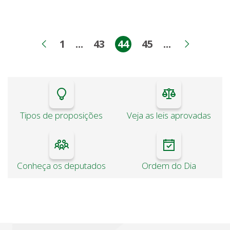
1
...
43
44
45
...
Página
Páginas intermediárias
Página
Página
Página
Páginas int
Página anterior
Próxim
Tipos de proposições
Veja as leis aprovadas
Conheça os deputados
Ordem do Dia