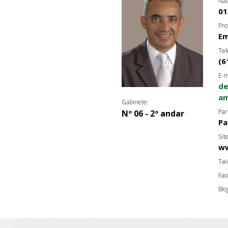
Nas
01
Pro
Em
Tel
(6
E-m
de
am
Gabinete:
Par
Nº 06 - 2º andar
Pa
Sit
ww
Twi
Fac
Blo