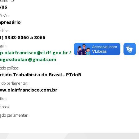
cimento:
/06
fissão:
presário
efone:
1) 3348-8060 a 8066
ail:
p.olairfrancisco@cl.df.gov.br /
igosdoolair@gmail.com
tido político:
rtido Trabalhista do Brasil - PTdoB
e do parlamentar:
w.olairfrancisco.com.br
tter:
ebook:
g do parlamentar: