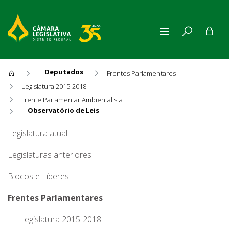
Deputados
Frentes Parlamentares
Legislatura 2015-2018
Frente Parlamentar Ambientalista
Observatório de Leis
Observatório de Leis
Legislatura atual
Legislaturas anteriores
Blocos e Líderes
Frentes Parlamentares
Legislatura 2015-2018