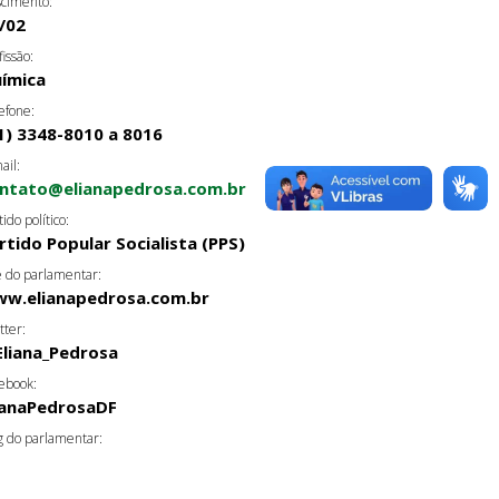
cimento:
/02
fissão:
ímica
efone:
1) 3348-8010 a 8016
ail:
ntato@elianapedrosa.com.br
tido político:
rtido Popular Socialista (PPS)
e do parlamentar:
w.elianapedrosa.com.br
tter:
liana_Pedrosa
ebook:
ianaPedrosaDF
g do parlamentar: