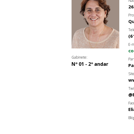
Nas
26
Pro
Qu
Tel
(6
E-m
co
Gabinete:
Par
Nº 01 - 2º andar
Pa
Sit
ww
Twi
@E
Fac
El
Blo