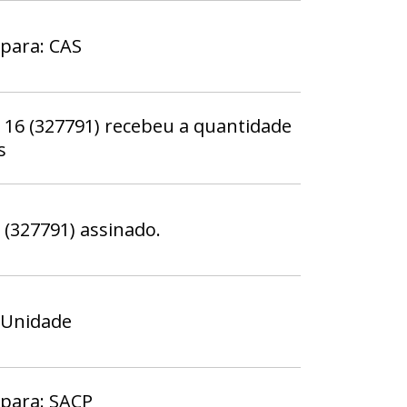
 para: CAS
6 (327791) recebeu a quantidade
s
327791) assinado.
 Unidade
 para: SACP