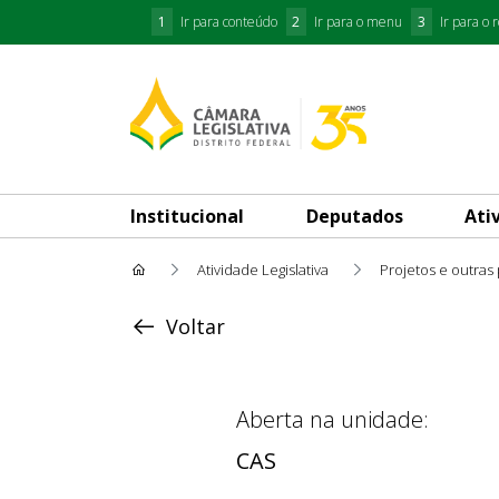
1
Ir para conteúdo
2
Ir para o menu
3
Ir para o 
Institucional
Deputados
Ati
Atividade Legislativa
Projetos e outras
Acompanhar Andamento
Voltar
Aberta na unidade:
CAS