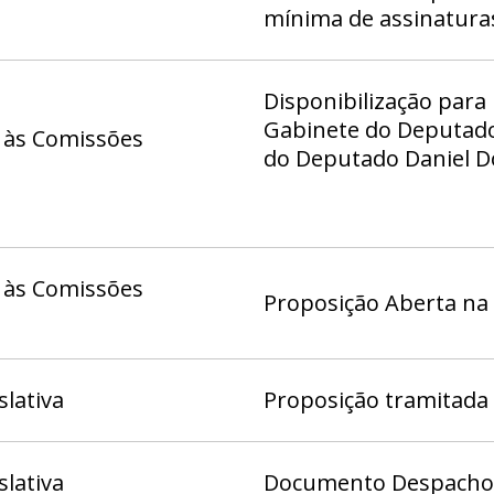
mínima de assinatura
Disponibilização para
Gabinete do Deputado 
 às Comissões
do Deputado Daniel Do
Deputado Eduardo Ped
Deputado Fábio Félix 
Hermeto - Gab 11, Ga
21, Gabinete da Deputa
 às Comissões
Gabinete do Deputado
Proposição Aberta na
Gab 06, Gabinete do D
Gabinete do Deputado
Gabinete do Deputado
slativa
Proposição tramitada
Gabinete do Deputado
Deputada Dayse Amaril
Deputada Doutora Jan
slativa
Documento Despacho (