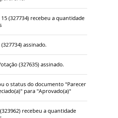
5 (327734) recebeu a quantidade
s
327734) assinado.
otação (327635) assinado.
ou o status do documento "Parecer
eciado(a)" para "Aprovado(a)"
(323962) recebeu a quantidade
s