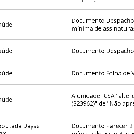
Documento Despacho 1
aúde
mínima de assinatura
aúde
Documento Despacho (
aúde
Documento Folha de V
A unidade "CSA" alter
aúde
(323962)" de "Não apr
eputada Dayse
Documento Parecer 2 
 18
mínima de assinatura