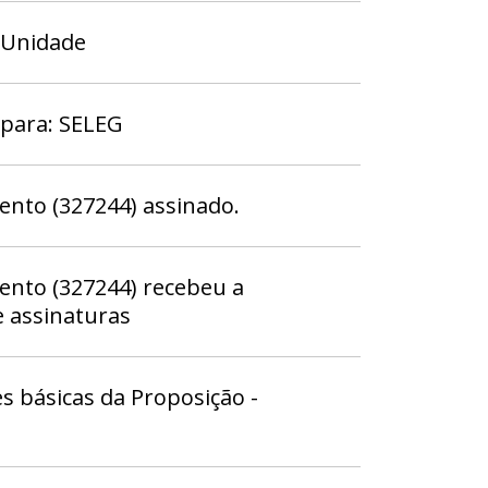
 Unidade
 para: SELEG
nto (327244) assinado.
nto (327244) recebeu a
 assinaturas
s básicas da Proposição -