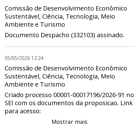
Comissão de Desenvolvimento Econômico
Sustentável, Ciência, Tecnologia, Meio
Ambiente e Turismo
Documento Despacho (332103) assinado.
05/05/2026 12:24
Comissão de Desenvolvimento Econômico
Sustentável, Ciência, Tecnologia, Meio
Ambiente e Turismo
Criado processo 00001-00017196/2026-91 no
SEI com os documentos da proposicao. Link
para acesso:
https://sei.cl.df.gov.br/sei/controlador.php?
Mostrar mais
acao=procedimento_trabalhar&id_procedime