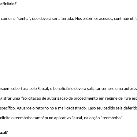
eficiário?
o” como na “senha”, que deverá ser alterada. Nos próximos acessos, continue util
suem cobertura pelo Fascal, o beneficiário deverá solicitar sempre uma autoriza
 registrar uma “solicitação de autorização de procedimento em regime de livre e
ecífico. Aguarde o retorno no e-mail cadastrado. Caso seu pedido seja deferido
solicite o reembolso também no aplicativo
Fascal
, na opção “reembolso”.
cal?