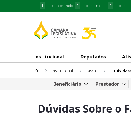
1
Ir para conteúdo
2
Ir para o menu
3
Ir para o 
Institucional
Deputados
Ati
Institucional
Fascal
Dúvidas
Dúvidas?
Beneficiário
Prestador