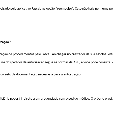
bolsado pelo aplicativo
Fascal
, na opção “reembolso”. Caso não haja nenhuma pen
ização?
ização de procedimentos pelo
Fascal
. Ao chegar no prestador da sua escolha, es
ise dos pedidos de autorização segue as normas da ANS, e você pode consultá-l
o correto da documentação necessária para a autorização
.
iciário poderá ir direto a um credenciado com o pedido médico. O próprio prestad