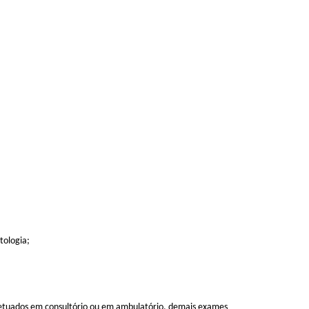
tologia;
s efetuados em consultório ou em ambulatório, demais exames