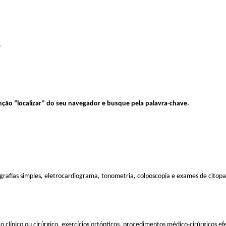
s
função “localizar” do seu navegador e busque pela palavra-chave.
iografias simples, eletrocardiograma, tonometria, colposcopia e exames de citopa
to clínico ou cirúrgico, exercícios ortópticos, procedimentos médico-cirúrgico