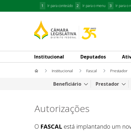
1
Ir para conteúdo
2
Ir para o menu
3
Ir para o 
Institucional
Deputados
Ati
Institucional
Fascal
Prestador
Autorizações
Beneficiário
Prestador
Autorizações
O
FASCAL
está implantando um novo