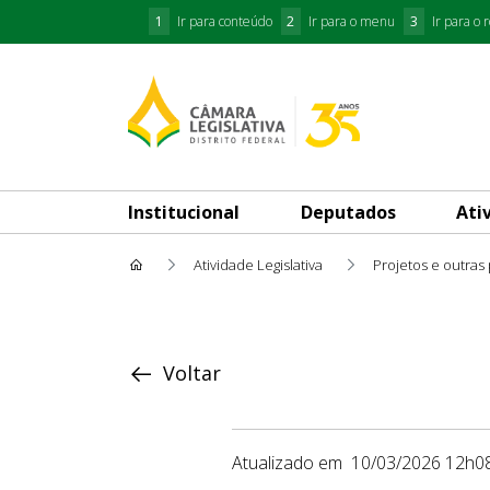
1
Ir para conteúdo
2
Ir para o menu
3
Ir para o 
Institucional
Deputados
Ati
Atividade Legislativa
Projetos e outras
Proposição
Voltar
Atualizado em
10/03/2026 12h0