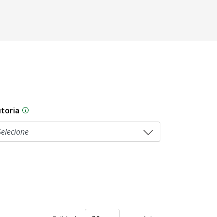
toria
As proposições legislativas na CLDF podem ser origi