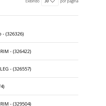
Exibindo
por página
 - (326326)
ERIM - (326422)
ELEG - (326557)
74)
ERIM - (329504)