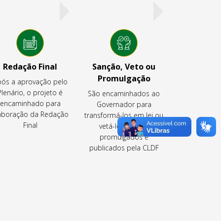
Redação Final
Sanção, Veto ou
Promulgação
ós a aprovação pelo
Plenário, o projeto é
São encaminhados ao
encaminhado para
Governador para
aboração da Redação
transformá-los em lei ou
Final
vetá-los ou são
promulgados e
publicados pela CLDF