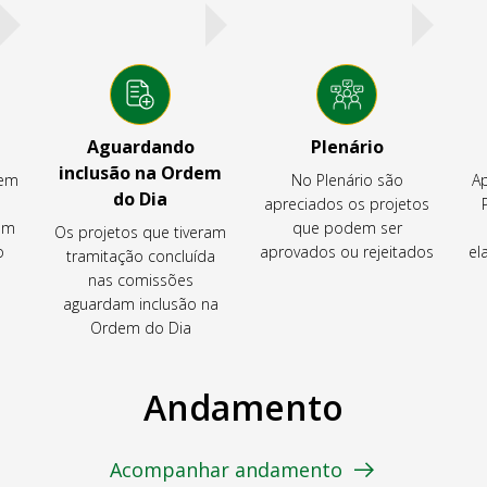
Aguardando
Plenário
inclusão na Ordem
tem
No Plenário são
Ap
do Dia
apreciados os projetos
em
que podem ser
Os projetos que tiveram
o
aprovados ou rejeitados
el
tramitação concluída
nas comissões
aguardam inclusão na
Ordem do Dia
Andamento
Acompanhar andamento