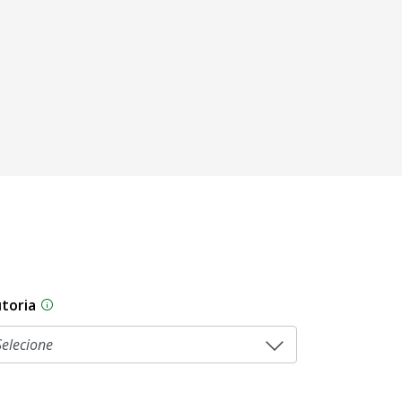
toria
As proposições legislativas na CLDF podem ser origi