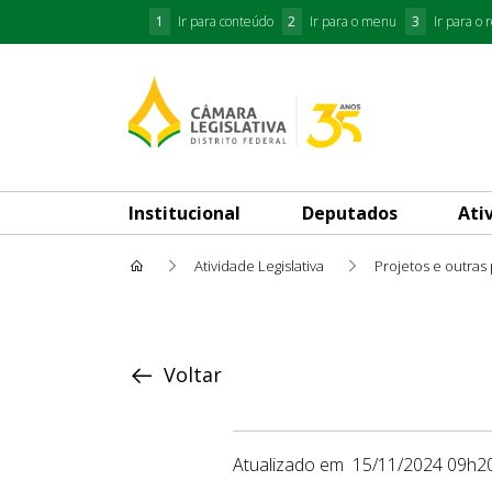
1
Ir para conteúdo
2
Ir para o menu
3
Ir para o 
Institucional
Deputados
Ati
Atividade Legislativa
Projetos e outras
Proposição
Voltar
Atualizado em
15/11/2024 09h2