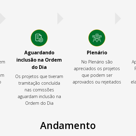
Aguardando
Plenário
inclusão na Ordem
tem
No Plenário são
Ap
do Dia
apreciados os projetos
em
que podem ser
Os projetos que tiveram
o
aprovados ou rejeitados
el
tramitação concluída
nas comissões
aguardam inclusão na
Ordem do Dia
Andamento