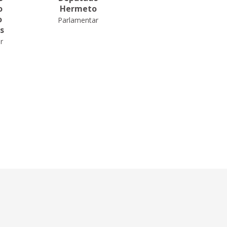
o
Hermeto
Iolando
o
Parlamentar
Parlamentar
s
r