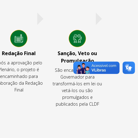
Redação Final
Sanção, Veto ou
Promulgação
ós a aprovação pelo
Plenário, o projeto é
São encaminhados ao
encaminhado para
Governador para
aboração da Redação
transformá-los em lei ou
Final
vetá-los ou são
promulgados e
publicados pela CLDF