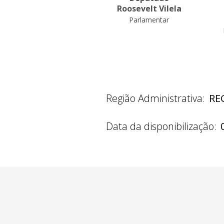
Robério
Roosevelt Vilela
Negreiros
Parlamentar
Parlamentar
Região Administrativa:
REG
Data da disponibilização: