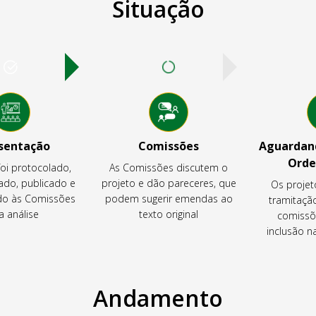
Situação
sentação
Comissões
Aguardand
Orde
foi protocolado,
As Comissões discutem o
ado, publicado e
projeto e dão pareceres, que
Os projet
o às Comissões
podem sugerir emendas ao
tramitaçã
a análise
texto original
comissõ
inclusão 
Andamento