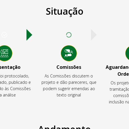
Situação
sentação
Comissões
Aguardand
Orde
foi protocolado,
As Comissões discutem o
ado, publicado e
projeto e dão pareceres, que
Os projet
o às Comissões
podem sugerir emendas ao
tramitaçã
a análise
texto original
comissõ
inclusão 