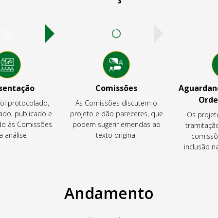
sentação
Comissões
Aguardand
Orde
foi protocolado,
As Comissões discutem o
ado, publicado e
projeto e dão pareceres, que
Os projet
o às Comissões
podem sugerir emendas ao
tramitaçã
a análise
texto original
comissõ
inclusão 
Andamento