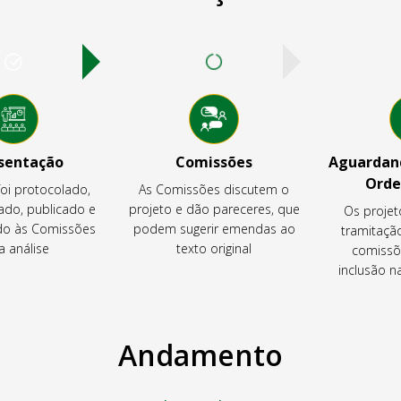
sentação
Comissões
Aguardand
Orde
foi protocolado,
As Comissões discutem o
ado, publicado e
projeto e dão pareceres, que
Os projet
o às Comissões
podem sugerir emendas ao
tramitaçã
a análise
texto original
comissõ
inclusão 
Andamento