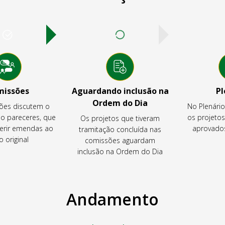
missões
Aguardando inclusão na
Pl
Ordem do Dia
ões discutem o
No Plenári
ão pareceres, que
os projeto
Os projetos que tiveram
rir emendas ao
aprovados
tramitação concluída nas
o original
comissões aguardam
inclusão na Ordem do Dia
Andamento