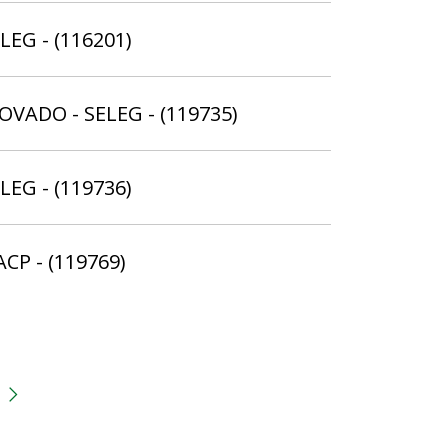
ELEG - (116201)
ROVADO - SELEG - (119735)
ELEG - (119736)
ACP - (119769)
gina
 anterior
Próxima página