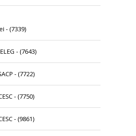
i - (7339)
ELEG - (7643)
SACP - (7722)
CESC - (7750)
CESC - (9861)