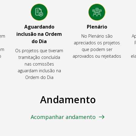
Aguardando
Plenário
inclusão na Ordem
tem
No Plenário são
Ap
do Dia
apreciados os projetos
em
que podem ser
Os projetos que tiveram
o
aprovados ou rejeitados
el
tramitação concluída
nas comissões
aguardam inclusão na
Ordem do Dia
Andamento
Acompanhar andamento