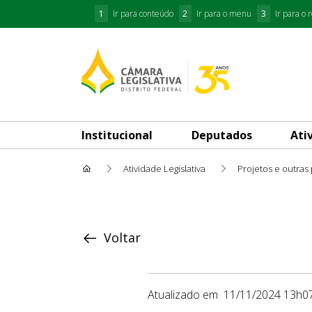
1
Ir para conteúdo
2
Ir para o menu
3
Ir para o 
Institucional
Deputados
Ati
Atividade Legislativa
Projetos e outras
Proposição
Voltar
Atualizado em
11/11/2024 13h0