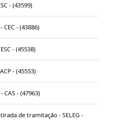
ESC - (43599)
- CEC - (43886)
ESC - (45538)
ACP - (45553)
- CAS - (47963)
irada de tramitação - SELEG -