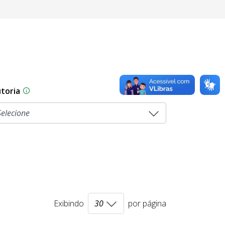
toria
As proposições legislativas na CLDF podem ser origi
Exibindo
por página