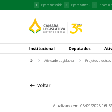
1
Ir para conteúdo
2
Ir para o menu
3
Ir para o 
Institucional
Deputados
Ati
Atividade Legislativa
Projetos e outras
Proposição
Voltar
Atualizado em
05/09/2025 16h3