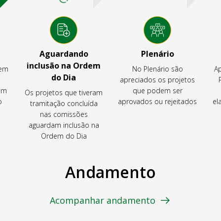
Aguardando
Plenário
inclusão na Ordem
tem
No Plenário são
Ap
do Dia
apreciados os projetos
em
que podem ser
Os projetos que tiveram
o
aprovados ou rejeitados
el
tramitação concluída
nas comissões
aguardam inclusão na
Ordem do Dia
Andamento
Acompanhar andamento