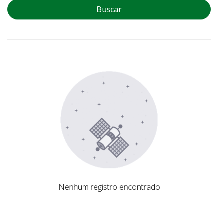
Buscar
Nenhum registro encontrado
Nenhum registro encontrado