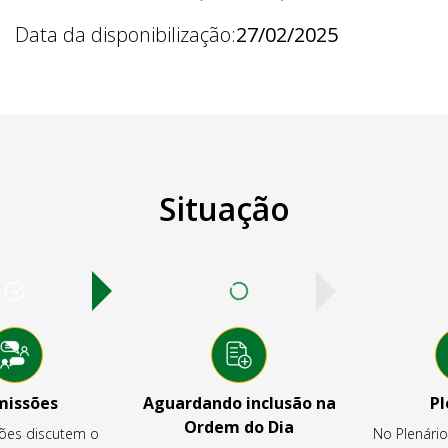
Data da disponibilização:
27/02/2025
Situação
missões
Aguardando inclusão na
Pl
Ordem do Dia
ões discutem o
No Plenári